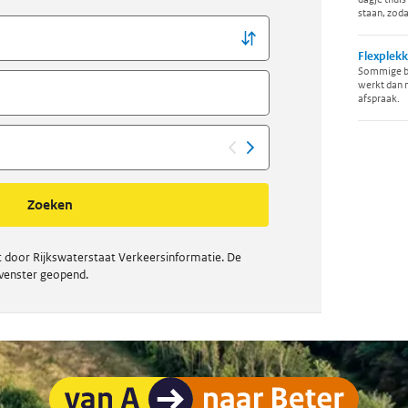
staan, zoda
Flexplekk
Sommige be
werkt dan n
afspraak.
Zoeken
t door Rijkswaterstaat Verkeersinformatie.
De
 venster geopend.