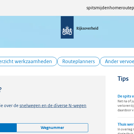
spitsmijden
home
routep
erzicht werkzaamheden
Routeplanners
Ander vervoe
Tips
?
De spits 
Net na of j
ie over de
snelwegen en de diverse N-wegen
verloren ti
daardoor v
Thuis wer
Wegnummer
In overleg 
dagje thuis