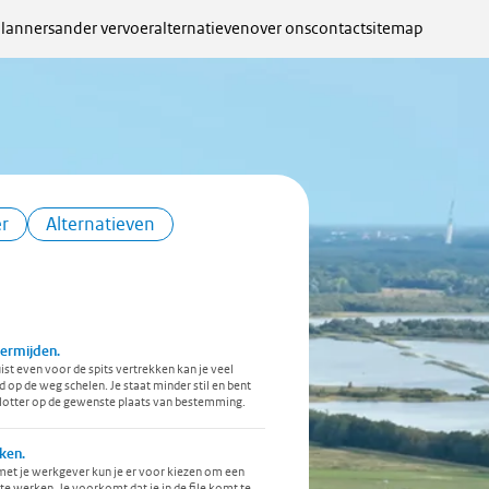
lanners
ander vervoer
alternatieven
over ons
contact
sitemap
r
Alternatieven
vermijden.
uist even voor de spits vertrekken kan je veel
jd op de weg schelen. Je staat minder stil en bent
lotter op de gewenste plaats van bestemming.
ken.
met je werkgever kun je er voor kiezen om een
 te werken. Je voorkomt dat je in de file komt te